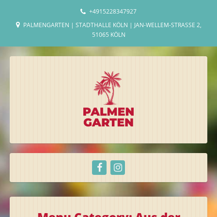
+4915228347927
PALMENGARTEN | STADTHALLE KÖLN | JAN-WELLEM-STRASSE 2, 5
1065 KÖLN
Menu Category:
Aus der