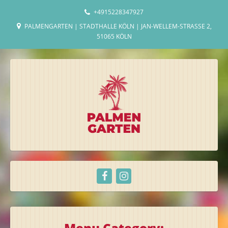
+4915228347927
PALMENGARTEN | STADTHALLE KÖLN | JAN-WELLEM-STRASSE 2, 5
1065 KÖLN
Menu Category: