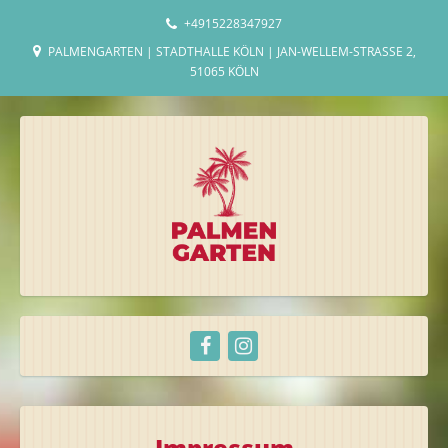
+4915228347927
PALMENGARTEN | STADTHALLE KÖLN | JAN-WELLEM-STRASSE 2, 5
1065 KÖLN
Impressum