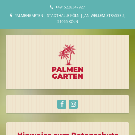
+4915228347927
PALMENGARTEN | STADTHALLE KÖLN | JAN-WELLEM-STRASSE 2, 5
1065 KÖLN
Hinweise zum Datenschutz